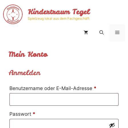
Zum
Kindertraum Tegel
Inhalt
springen
Spielzeug lokal aus dem Fachgeschäft
Men
Mein Konto
Anmelden
Erforderlich
Benutzername oder E-Mail-Adresse
*
Erforderlich
Passwort
*