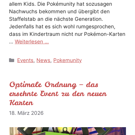
allem Kids. Die Pokémunity hat sozusagen
Nachwuchs bekommen und übergibt den
Staffelstab an die nächste Generation.
Jedenfalls hat es sich wohl rumgesprochen,
dass im Kindertraum nicht nur Pokémon-Karten
…
Weiterlesen …
Kategorien
Events
,
News
,
Pokemunity
Optimale Ordnung – das
ersehnte Event zu den neuen
Karten
18. März 2026