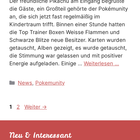
Der freundliche Pikachu am Eingang begrüßte
die Gäste, ein Großteil gehörte der Pokémunity
an, die sich jetzt fast regelmäißig im
Kindertraum trifft. Binnen einer Stunde hatten
die Top Trainer Boxen Weisse Flammen und
Schwarze Blitze neue Besitzer. Karten wurden
getauscht, Alben gezeigt, es wurde getauscht,
die Stimmung war gelassen und mit positiver
Energie aufgeladen. Einige …
Weiterlesen …
Kategorien
News
,
Pokemunity
Seite
Seite
1
2
Weiter
→
Neu & Interessant