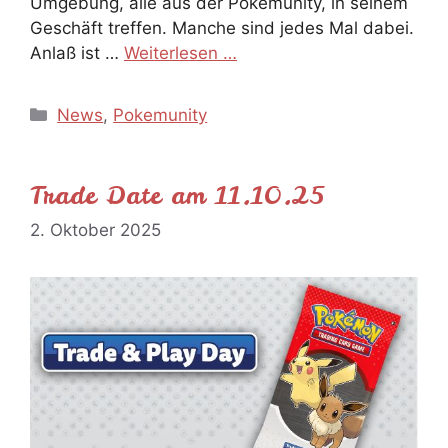
Umgebung, alle aus der Pokémunity, in seinem
Geschäft treffen. Manche sind jedes Mal dabei.
Anlaß ist …
Weiterlesen …
Kategorien
News
,
Pokemunity
Trade Date am 11.10.25
2. Oktober 2025