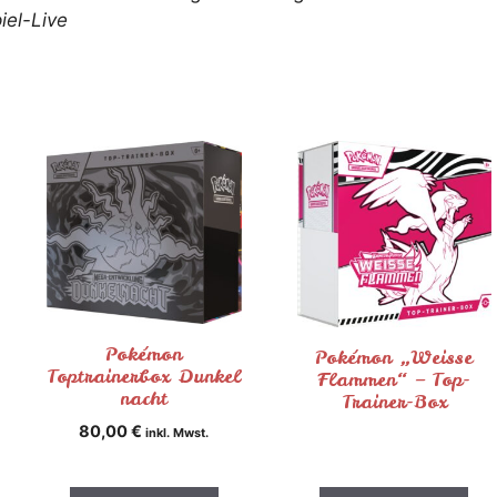
el-Live
Pokémon
Pokémon „Weisse
Toptrainerbox Dunkel
Flammen“ – Top-
nacht
Trainer-Box
80,00
€
inkl. Mwst.