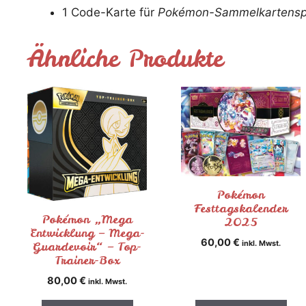
1 Code-Karte für
Pokémon-Sammelkartenspi
Ähnliche Produkte
Pokémon
Festtagskalender
Pokémon „Mega
2025
Entwicklung – Mega-
60,00
€
Guardevoir“ – Top-
inkl. Mwst.
Trainer-Box
80,00
€
inkl. Mwst.