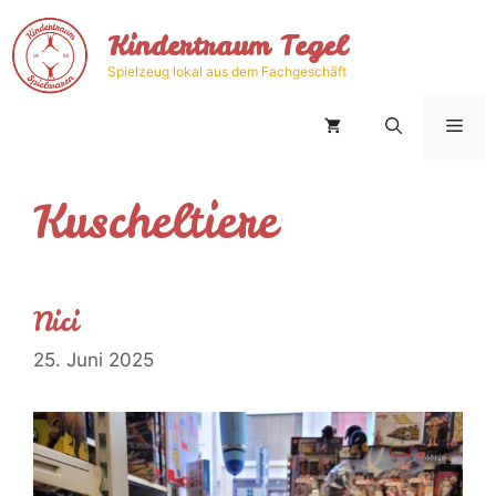
Zum
Kindertraum Tegel
Inhalt
springen
Spielzeug lokal aus dem Fachgeschäft
Men
Kuscheltiere
Nici
25. Juni 2025