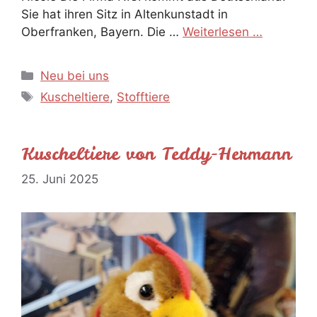
Sie hat ihren Sitz in Altenkunstadt in
Oberfranken, Bayern. Die …
Weiterlesen …
Kategorien
Neu bei uns
Schlagwörter
Kuscheltiere
,
Stofftiere
Kuscheltiere von Teddy-Hermann
25. Juni 2025