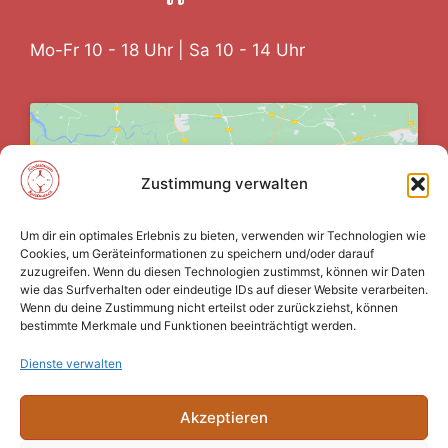
Mo-Fr 10 - 18 Uhr | Sa 10 - 14 Uhr
Zustimmung verwalten
Klicke auf "Ich stimme zu", um Google
maps zu aktivieren
Um dir ein optimales Erlebnis zu bieten, verwenden wir Technologien wie
Cookie-Richtlinie
Cookies, um Geräteinformationen zu speichern und/oder darauf
zuzugreifen. Wenn du diesen Technologien zustimmst, können wir Daten
Ich stimme zu
wie das Surfverhalten oder eindeutige IDs auf dieser Website verarbeiten.
Wenn du deine Zustimmung nicht erteilst oder zurückziehst, können
bestimmte Merkmale und Funktionen beeinträchtigt werden.
Dienste verwalten
Akzeptieren