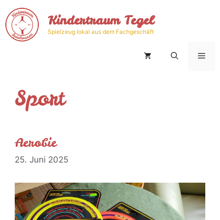
Zum
Kindertraum Tegel
Inhalt
springen
Spielzeug lokal aus dem Fachgeschäft
Men
Sport
Aerobie
25. Juni 2025