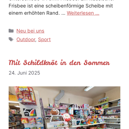
Frisbee ist eine scheibenförmige Scheibe mit
einem erhöhten Rand. …
Weiterlesen …
Kategorien
Neu bei uns
Schlagwörter
Outdoor
,
Sport
Mit Schildkröt in den Sommer
24. Juni 2025