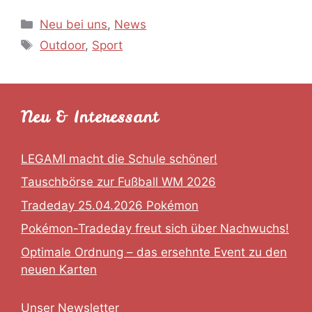
Kategorien
Neu bei uns
,
News
Schlagwörter
Outdoor
,
Sport
Neu & Interessant
LEGAMI macht die Schule schöner!
Tauschbörse zur Fußball WM 2026
Tradeday 25.04.2026 Pokémon
Pokémon-Tradeday freut sich über Nachwuchs!
Optimale Ordnung – das ersehnte Event zu den
neuen Karten
Unser Newsletter