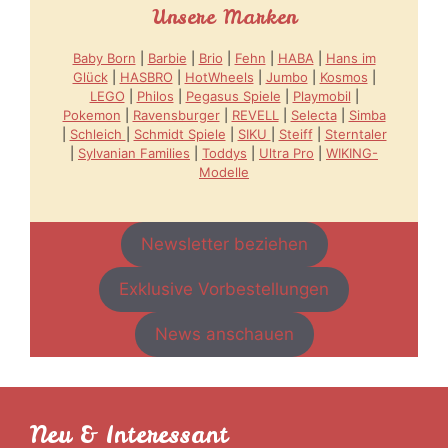
Unsere Marken
Baby Born
|
Barbie
|
Brio
|
Fehn
|
HABA
|
Hans im
Glück
|
HASBRO
|
HotWheels
|
Jumbo
|
Kosmos
|
LEGO
|
Philos
|
Pegasus Spiele
|
Playmobil
|
Pokemon
|
Ravensburger
|
REVELL
|
Selecta
|
Simba
|
Schleich
|
Schmidt Spiele
|
SIKU
|
Steiff
|
Sterntaler
|
Sylvanian Families
|
Toddys
|
Ultra Pro
|
WIKING-
Modelle
Newsletter beziehen
Exklusive Vorbestellungen
News anschauen
Neu & Interessant